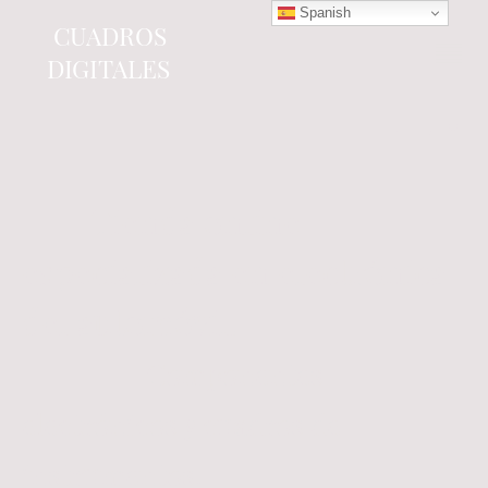
Spanish
CUADROS
DIGITALES
Tienda online
especializada en electrónica
del automóvil.
Componentes
electrónicos y cuadros de
instrumentos.