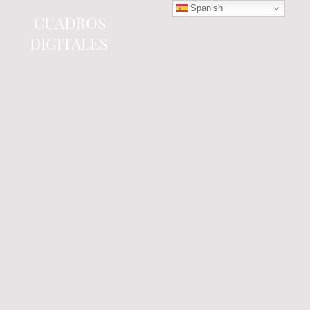
Spanish
CUADROS
DIGITALES
Tienda online
especializada en electrónica
del automóvil.
Componentes
electrónicos y cuadros de
instrumentos.