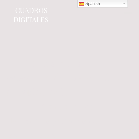
Spanish
CUADROS
DIGITALES
Tienda online
especializada en electrónica
del automóvil.
Componentes
electrónicos y cuadros de
instrumentos.