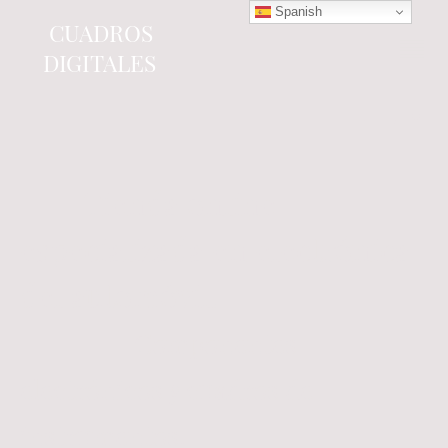
Spanish
CUADROS
DIGITALES
Tienda online
especializada en electrónica
del automóvil.
Componentes
electrónicos y cuadros de
instrumentos.