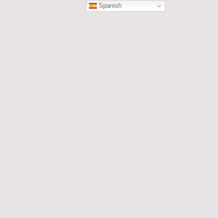
Spanish
ÓN
les....