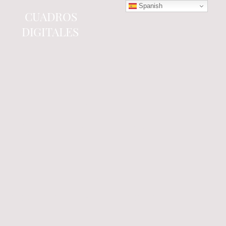
Spanish
CUADROS
DIGITALES
Tienda online
especializada en electrónica
del automóvil.
Componentes
electrónicos y cuadros de
instrumentos.