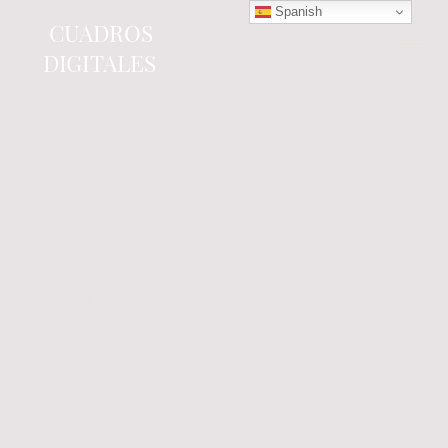
Spanish
CUADROS
DIGITALES
Tienda online
especializada en electrónica
del automóvil.
Componentes
electrónicos y cuadros de
instrumentos.