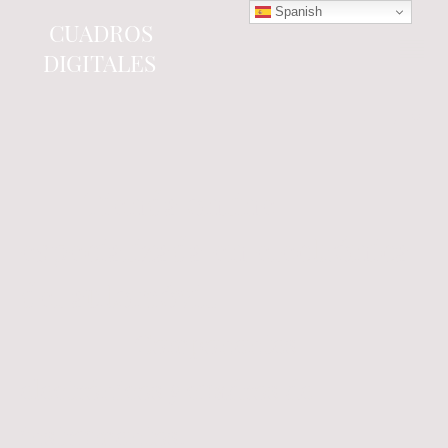
Spanish
CUADROS
DIGITALES
Tienda online
especializada en electrónica
del automóvil.
Componentes
electrónicos y cuadros de
instrumentos.