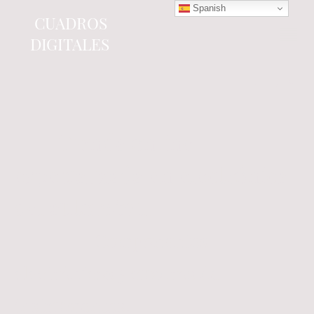
Spanish
CUADROS
DIGITALES
Tienda online
especializada en electrónica
del automóvil.
Componentes
electrónicos y cuadros de
instrumentos.