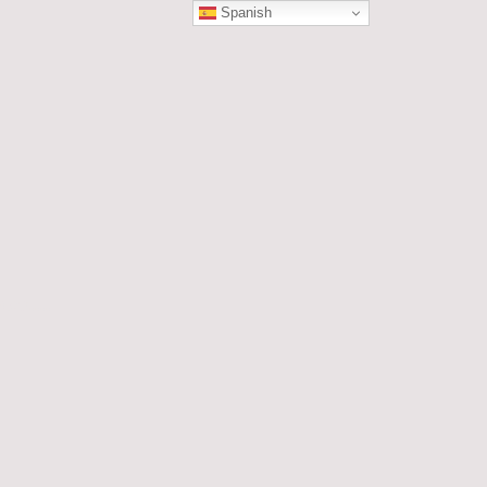
Spanish
ÓN
les....