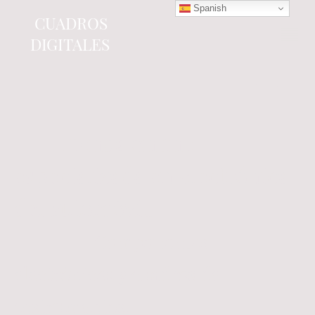
Spanish
CUADROS
DIGITALES
Tienda online
especializada en electrónica
del automóvil.
Componentes
electrónicos y cuadros de
instrumentos.