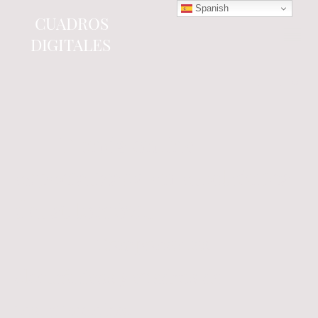
Spanish
CUADROS
DIGITALES
Tienda online
especializada en electrónica
del automóvil.
Componentes
electrónicos y cuadros de
instrumentos.