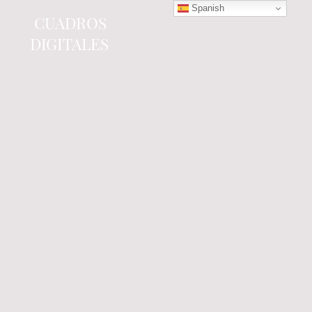
Spanish
CUADROS
DIGITALES
Tienda online
especializada en electrónica
del automóvil.
Componentes
electrónicos y cuadros de
instrumentos.