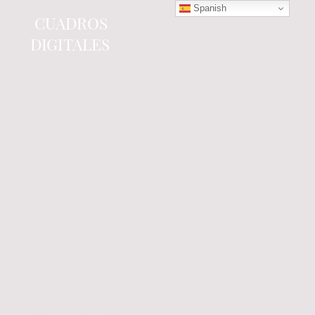
Spanish
CUADROS
DIGITALES
Tienda online
especializada en electrónica
del automóvil.
Componentes
electrónicos y cuadros de
instrumentos.