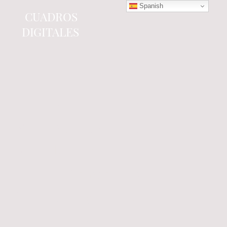
Spanish
CUADROS
DIGITALES
Tienda online
especializada en electrónica
del automóvil.
Componentes
electrónicos y cuadros de
instrumentos.