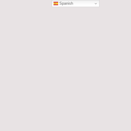
Spanish
ÓN
les....