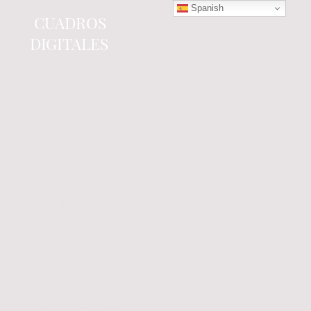
Spanish
CUADROS
DIGITALES
Tienda online
especializada en electrónica
del automóvil.
Componentes
electrónicos y cuadros de
instrumentos.