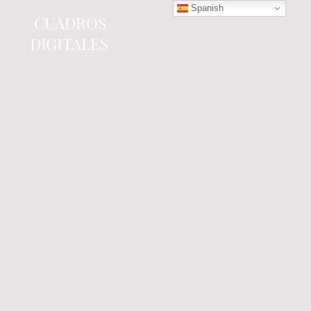
Spanish
CUADROS
DIGITALES
Tienda online
especializada en electrónica
del automóvil.
Componentes
electrónicos y cuadros de
instrumentos.