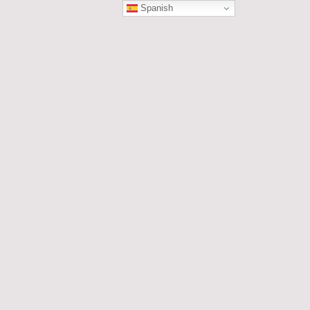
Spanish
ÓN
les....