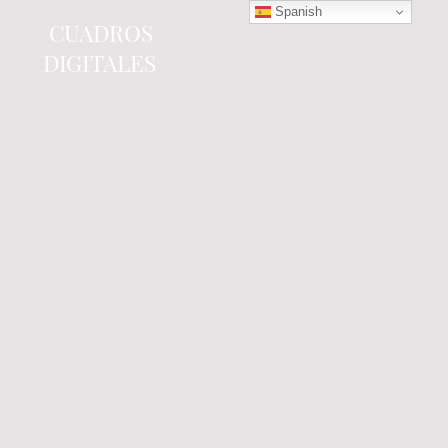
Spanish
CUADROS
DIGITALES
Tienda online
especializada en electrónica
del automóvil.
Componentes
electrónicos y cuadros de
instrumentos.