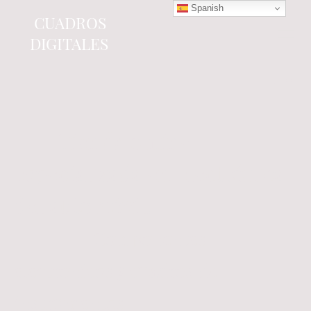
Spanish
CUADROS
DIGITALES
Tienda online
especializada en electrónica
del automóvil.
Componentes
electrónicos y cuadros de
instrumentos.