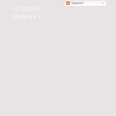
Spanish
CUADROS
DIGITALES
Tienda online
especializada en electrónica
del automóvil.
Componentes
electrónicos y cuadros de
instrumentos.