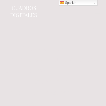
Spanish
CUADROS
DIGITALES
Tienda online
especializada en electrónica
del automóvil.
Componentes
electrónicos y cuadros de
instrumentos.