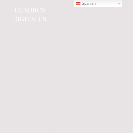
Spanish
CUADROS
DIGITALES
Tienda online
especializada en electrónica
del automóvil.
Componentes
electrónicos y cuadros de
instrumentos.