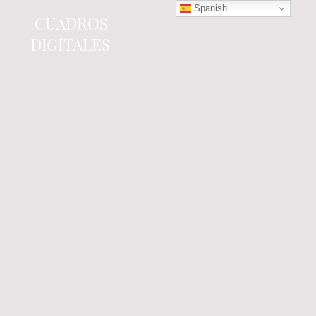
Spanish
CUADROS
DIGITALES
Tienda online
especializada en electrónica
del automóvil.
Componentes
electrónicos y cuadros de
instrumentos.