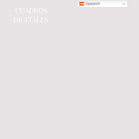
Spanish
CUADROS
DIGITALES
Tienda online
especializada en electrónica
del automóvil.
Componentes
electrónicos y cuadros de
instrumentos.