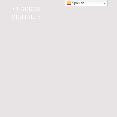
Spanish
CUADROS
DIGITALES
Tienda online
especializada en electrónica
del automóvil.
Componentes
electrónicos y cuadros de
instrumentos.