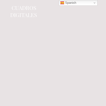
Spanish
CUADROS
DIGITALES
Tienda online
especializada en electrónica
del automóvil.
Componentes
electrónicos y cuadros de
instrumentos.