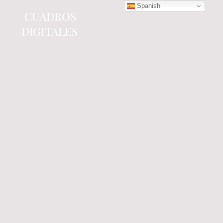
Spanish
CUADROS
DIGITALES
Tienda online
especializada en electrónica
del automóvil.
Componentes
electrónicos y cuadros de
instrumentos.