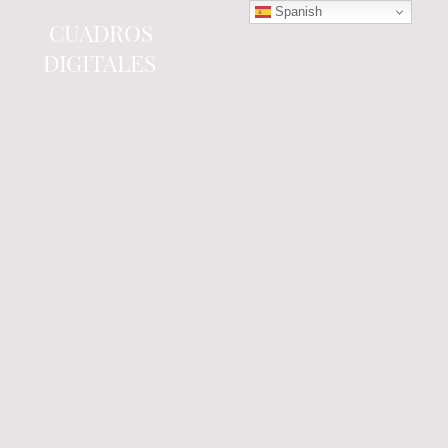
Spanish
CUADROS
DIGITALES
Tienda online
especializada en electrónica
del automóvil.
Componentes
electrónicos y cuadros de
instrumentos.