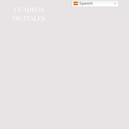
Spanish
CUADROS
DIGITALES
Tienda online
especializada en electrónica
del automóvil.
Componentes
electrónicos y cuadros de
instrumentos.