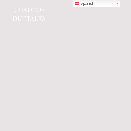
Spanish
CUADROS
DIGITALES
Tienda online
especializada en electrónica
del automóvil.
Componentes
electrónicos y cuadros de
instrumentos.