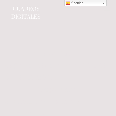
Spanish
CUADROS
DIGITALES
Tienda online
especializada en electrónica
del automóvil.
Componentes
electrónicos y cuadros de
instrumentos.