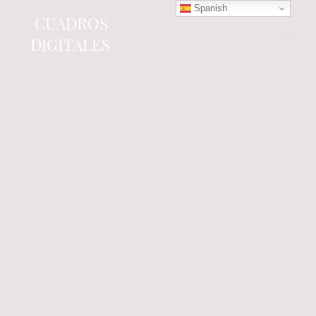
Spanish
CUADROS
DIGITALES
Tienda online
especializada en electrónica
del automóvil.
Componentes
electrónicos y cuadros de
instrumentos.