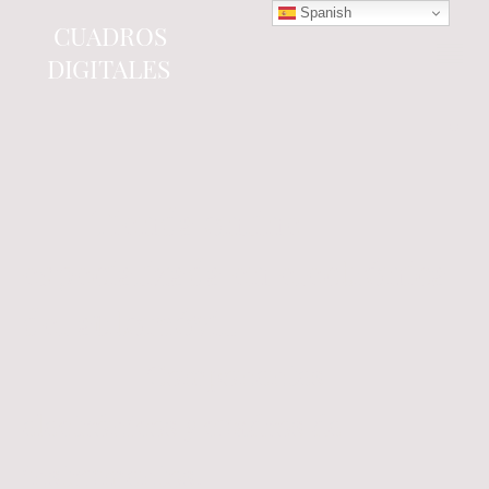
Spanish
CUADROS
DIGITALES
Tienda online
especializada en electrónica
del automóvil.
Componentes
electrónicos y cuadros de
instrumentos.