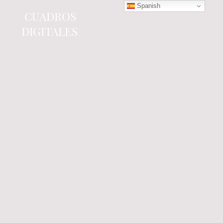
Spanish
CUADROS
DIGITALES
Tienda online
especializada en electrónica
del automóvil.
Componentes
electrónicos y cuadros de
instrumentos.