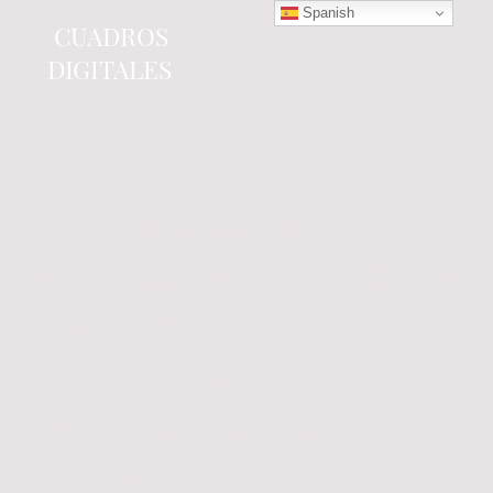
Spanish
CUADROS
DIGITALES
Tienda online
especializada en electrónica
del automóvil.
Componentes
electrónicos y cuadros de
instrumentos.