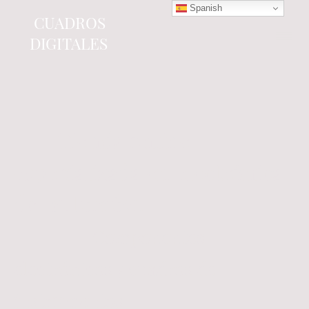
Spanish
CUADROS
DIGITALES
Tienda online
especializada en electrónica
del automóvil.
Componentes
electrónicos y cuadros de
instrumentos.