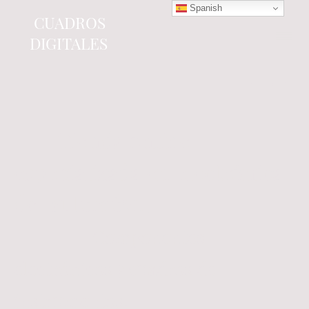
Spanish
CUADROS
DIGITALES
Tienda online
especializada en electrónica
del automóvil.
Componentes
electrónicos y cuadros de
instrumentos.