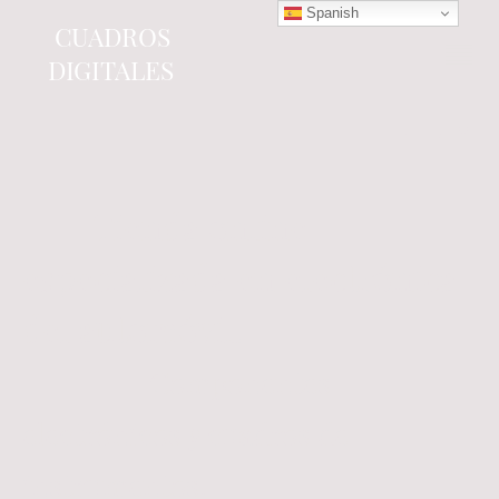
Spanish
CUADROS
DIGITALES
Tienda online
especializada en electrónica
del automóvil.
Componentes
electrónicos y cuadros de
instrumentos.