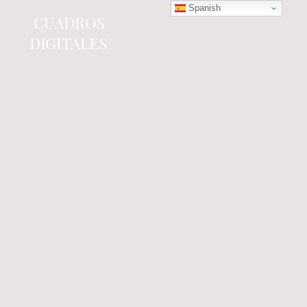
Spanish
CUADROS
DIGITALES
Tienda online
especializada en electrónica
del automóvil.
Componentes
electrónicos y cuadros de
instrumentos.