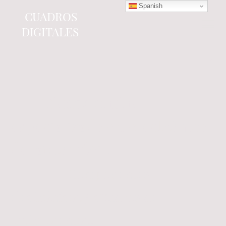
Spanish
CUADROS
DIGITALES
Tienda online
especializada en electrónica
del automóvil.
Componentes
electrónicos y cuadros de
instrumentos.