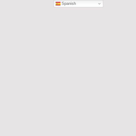
Spanish
ÓN
les....