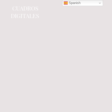
Spanish
CUADROS
DIGITALES
Tienda online
especializada en electrónica
del automóvil.
Componentes
electrónicos y cuadros de
instrumentos.