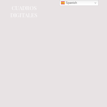
Spanish
CUADROS
DIGITALES
Tienda online
especializada en electrónica
del automóvil.
Componentes
electrónicos y cuadros de
instrumentos.