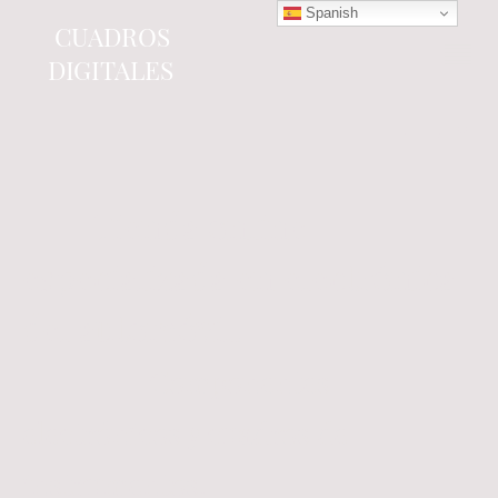
Spanish
CUADROS
DIGITALES
Tienda online
especializada en electrónica
del automóvil.
Componentes
electrónicos y cuadros de
instrumentos.