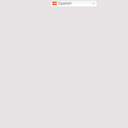
Spanish
ÓN
les....