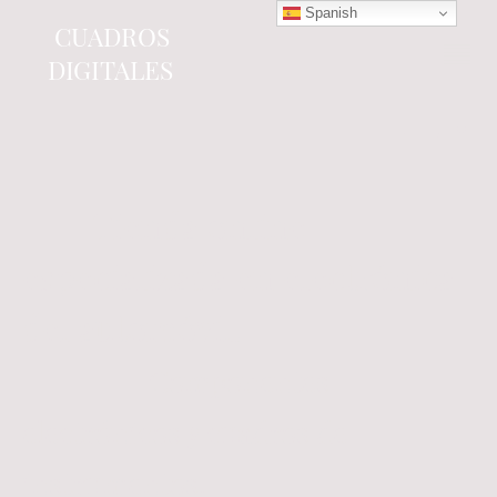
Spanish
CUADROS
DIGITALES
Tienda online
especializada en electrónica
del automóvil.
Componentes
electrónicos y cuadros de
instrumentos.