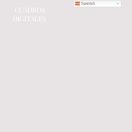
Spanish
CUADROS
DIGITALES
Tienda online
especializada en electrónica
del automóvil.
Componentes
electrónicos y cuadros de
instrumentos.