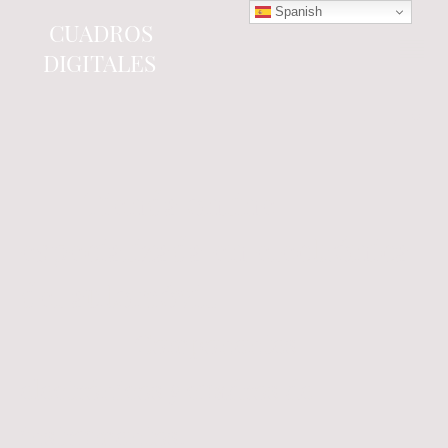
Spanish
CUADROS
DIGITALES
Tienda online
especializada en electrónica
del automóvil.
Componentes
electrónicos y cuadros de
instrumentos.